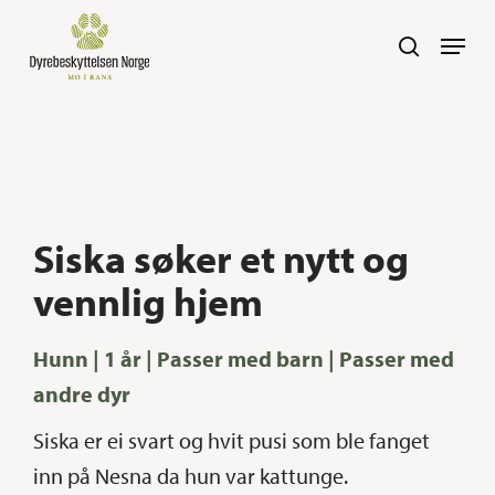
Skip
Navig
search
to
main
content
Siska søker et nytt og
vennlig hjem
Hunn | 1 år | Passer med barn | Passer med
andre dyr
Siska er ei svart og hvit pusi som ble fanget
inn på Nesna da hun var kattunge.